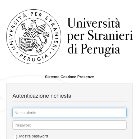
Sistema Gestione Presenze
Autenticazione richiesta
Inserire
il
nome
Inserire
dell'utente
la
Mostra password