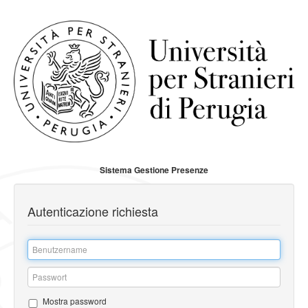
Sistema Gestione Presenze
Autenticazione richiesta
Inserire
il
nome
Inserire
dell'utente
la
Mostra password